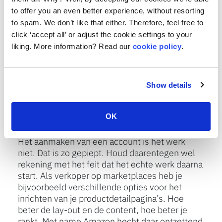
vragen, en alle andere issues waar je klant mee
to offer you an even better experience, without resorting
worstelt. Hoe beter je klantenservice, hoe
to spam. We don’t like that either. Therefore, feel free to
beter je ranking op marketplaces en hoe beter
click ‘accept all’ or adjust the cookie settings to your
je brand presence. Dat is essentieel voor je
liking. More information? Read our
cookie policy
.
verkopen en geldt voor Amazon en bol.com.
Kies je echter voor FBA of LvB, dan neemt de
marketplace de klantenservice voor haar
Show details
rekening.
OK
3. Marketing: naar een hoger niveau
Het aanmaken van een account is het werk
niet. Dat is zo gepiept. Houd daarentegen wel
rekening met het feit dat het echte werk daarna
start. Als verkoper op marketplaces heb je
bijvoorbeeld verschillende opties voor het
inrichten van je productdetailpagina’s. Hoe
beter de lay-out en de content, hoe beter je
rankt. Met name Amazon hecht daar ontzettend