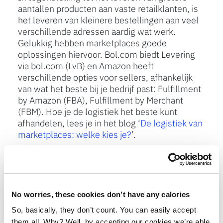
aantallen producten aan vaste retailklanten, is
het leveren van kleinere bestellingen aan veel
verschillende adressen aardig wat werk.
Gelukkig hebben marketplaces goede
oplossingen hiervoor. Bol.com biedt Levering
via bol.com (LvB) en Amazon heeft
verschillende opties voor sellers, afhankelijk
van wat het beste bij je bedrijf past: Fulfillment
by Amazon (FBA), Fulfillment by Merchant
(FBM). Hoe je de logistiek het beste kunt
afhandelen, lees je in het blog ‘
De logistiek van
marketplaces: welke kies je?
’.
2. Klantenservice: de klant is koning
In het verlengde van logistiek ligt de
No worries, these cookies don’t have any calories
klantenservice. Als seller ben je namelijk
verantwoordelijk voor de retouren, het
So, basically, they don’t count. You can easily accept
afhandelen van klachten, beantwoorden van
them all. Why? Well, by accepting our cookies we’re able