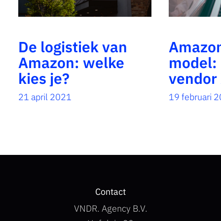
De logistiek van
Amazon
Amazon: welke
model: 
kies je?
vendor 
21 april 2021
19 februari 
Contact
VNDR. Agency B.V.