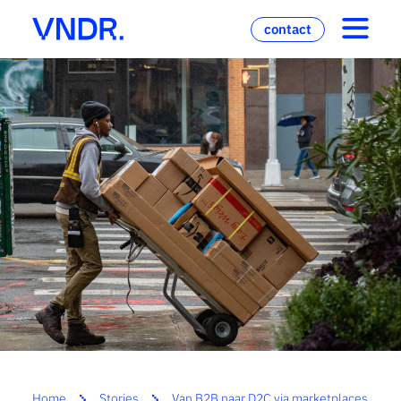
contact
Home
Stories
Van B2B naar D2C via marketplaces